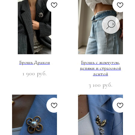
Брошь Дракон
Брошь с жемчугом,
цепями и стразовой
1 900
руб.
лентой
3 100
руб.