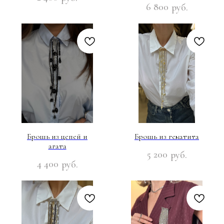
6 800
руб.
Брошь из цепей и
Брошь из гематита
агата
5 200
руб.
4 400
руб.