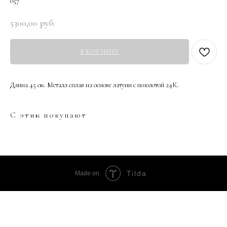
057
5300,00
руб.
В КОРЗИНУ
Длина 45 см. Металл сплав на основе латуни с позолотой 24К.
С этим покупают
Tilda
Made on